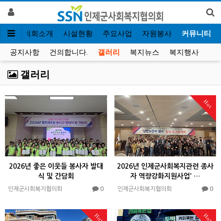
인
협의회소개
시설현황
주요사업
자원봉사
커뮤니티
공지사항
건의합니다.
갤러리
복지뉴스
복지행사
갤러리
Hot
2026년 좋은 이웃들 봉사자 발대
2026년 인제군사회복지관련 종사
식 및 간담회
자 역량강화지원사업' …
0
0
인제군사회복지협의회
인제군사회복지협의회
Hot
Hot