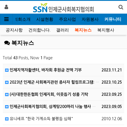
인
협의회소개
시설현황
주요사업
자원봉사
커뮤니티
공지사항
건의합니다.
갤러리
복지뉴스
복지행사
복지뉴스
Total
43
Posts, Now
1
Page
인제지역자활센터, 바자회 후원금 전액 기부
2023.11.21
2023년 인제군 사회복지관련 종사자 힐링프로그램: 힐…
2023.10.25
(사)대한한돈협회 인제지회, 이웃돕기 성품 기탁
2023.09.25
인제군사회복지협의회, 삼계탕200마리 나눔 행사 개최
2023.09.05
유니세프 "한국 가계소득 불평등 심해"
2010.12.06