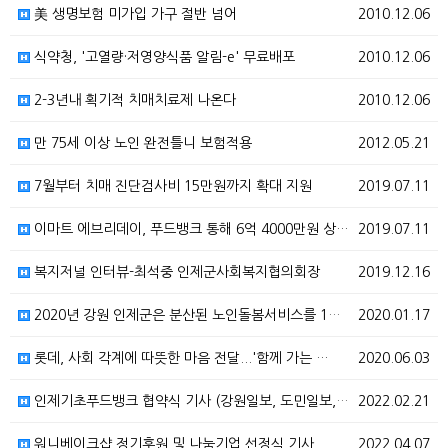
美 생명보험 미가입 가구 절반 넘어
2010.12.06
식약청, '고열량·저영양식품 알림-e' 무료배포
2010.12.06
2-3년내 획기적 치매치료제 나온다
2010.12.06
만 75세 이상 노인 완전틀니 보험적용
2012.05.21
7월부터 치매 진단검사비 15만원까지 확대 지원
2019.07.11
이마트 에브리데이, 푸드뱅크 통해 6억 4000만원 상…
2019.07.11
복지저널 인터뷰-최석중 인제군사회복지협의회장
2019.12.16
2020년 강원 인제군은 분산된 노인돌봄서비스를 1개 …
2020.01.17
롯데, 사회 각계에 따뜻한 마음 전달...'함께 가는 …
2020.06.03
인제기초푸드뱅크 협약식 기사 (강원일보, 도민일보, C…
2022.02.21
워니베이크샵 정기후원 및 나눔기업 선정식 기사
2022.04.07